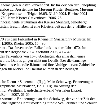
________________________
 ehemaligen Kloster Gravenhorst. In: Im Zeichen der Schöpfung
Katalog zur Ausstellung im Museum Kloster Bentlage, Museum
 Krippenmuseum Telgte, 16.05.-31.10.2004. Rheine 2004
: 750 Jahre Kloster Gravenhorst. 2006, 25
horst, heute Kulturhaus des Kreises Steinfurt, beherbergt
sten. Beschrieben ist eine Klosterarbeit aus der 2. Hläfte des
________________________
70 aus dem Falkenhof in Rheine im Staatsarchiv Münster. In:
 1/2005. Rheine 2005, 15 - 30
ant - Das Inventar des Falkenhofs aus dem Jahr 1670. In:
kt der Regionale 2004. Steinfurt 2005, 41 – 47
des Falkenhofs von 1670 übertragen, das anlässlich eines
 wurde. Daraus gingen nicht nur Details über die damalige
rkenntnisse über die Räume und ihre Abfolge hervor. Zahlreiche
ngen für Möbel und Hausrat wurden in den heutigen
________________________
In: Dietmar Sauermann (Hg.), Mein Schulweg. Erinnerungen
raphische Materialien“, Bd. 6. Hg. Im Auftrag der
für Westfalen, Landschaftsverband Westfalen-Lippe).
Berlin 2007, 61-66
 sammelte Erinnerungen an den Schulweg, der vor der Zeit der
n eine tägliche Herausforderung für die Schülerinnen und Schüler