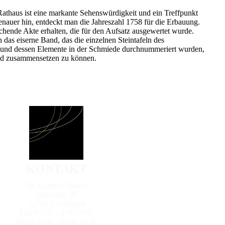
thaus ist eine markante Sehenswürdigkeit und ein Treffpunkt
nauer hin, entdeckt man die Jahreszahl 1758 für die Erbauung.
echende Akte erhalten, die für den Aufsatz ausgewertet wurde.
h das eiserne Band, das die einzelnen Steintafeln des
und dessen Elemente in der Schmiede durchnummeriert wurden,
end zusammensetzen zu können.
KONTAKT
Dr. Gabriele Böhm
Darrenstr. 76
72768 Reutlingen
Fon 07121 - 8 905 957
Mobil 0160 - 90 96 24 37