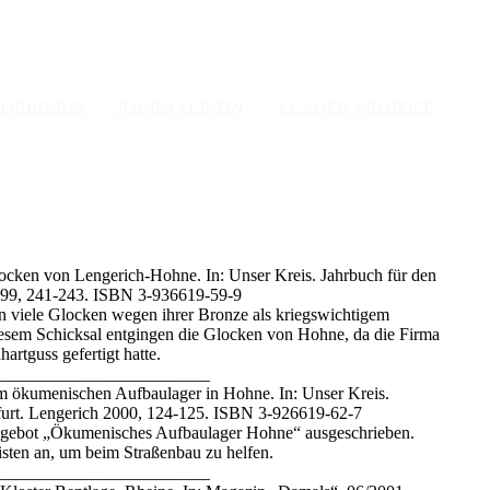
ORIKERIN
JOURNALISTIN
LEADER-PROJEKT
PUBLIKATIONEN
PRESSEARTIKEL
cken von Lengerich-Hohne. In: Unser Kreis. Jahrbuch für den
1999, 241-243. ISBN 3-936619-59-9
 viele Glocken wegen ihrer Bronze als kriegswichtigem
esem Schicksal entgingen die Glocken von Hohne, da die Firma
artguss gefertigt hatte.
________________________
am ökumenischen Aufbaulager in Hohne. In: Unser Kreis.
nfurt. Lengerich 2000, 124-125. ISBN 3-926619-62-7
gebot „Ökumenisches Aufbaulager Hohne“ ausgeschrieben.
eisten an, um beim Straßenbau zu helfen.
________________________