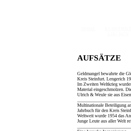
HOME
KUNSTHIST
KIRCHEN
AUFSÄTZE
Geldmangel bewahrte die Glo
Kreis Steinfurt. Lengerich 
Im Zweiten Weltkrieg wurden
Material eingeschmolzen. Di
Ulrich & Weule sie aus Eisenh
_______________________
Multinationale Beteiligung 
Jahrbuch für den Kreis Stei
Weltweit wurde 1954 das An
Junge Leute aus aller Welt r
_______________________