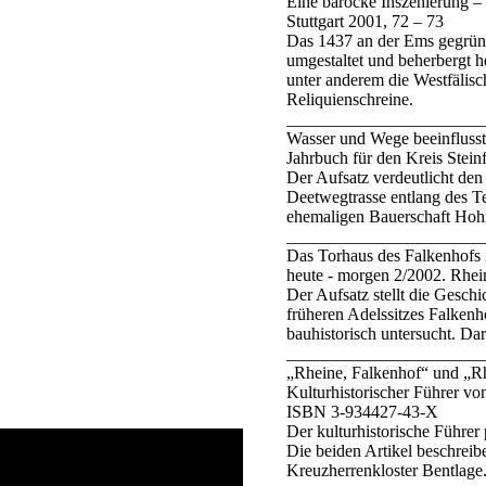
Eine barocke Inszenierung –
Stuttgart 2001, 72 – 73
Das 1437 an der Ems gegrün
umgestaltet und beherbergt 
unter anderem die Westfälisc
Reliquienschreine.
_______________________
Wasser und Wege beeinflusst
Jahrbuch für den Kreis Stei
Der Aufsatz verdeutlicht de
Deetwegtrasse entlang des T
ehemaligen Bauerschaft Hohn
_______________________
Das Torhaus des Falkenhofs i
heute - morgen 2/2002. Rhei
Der Aufsatz stellt die Geschi
früheren Adelssitzes Falken
bauhistorisch untersucht. Da
_______________________
„Rheine, Falkenhof“ und „R
Kulturhistorischer Führer vo
ISBN 3-934427-43-X
Der kulturhistorische Führer
Die beiden Artikel beschreib
Kreuzherrenkloster Bentlage