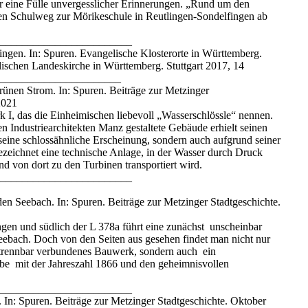
 der eine Fülle unvergesslicher Erinnerungen. „Rund um den
en Schulweg zur Mörikeschule in Reutlingen-Sondelfingen ab
________________________
gen. In: Spuren. Evangelische Klosterorte in Württemberg.
lischen Landeskirche in Württemberg. Stuttgart 2017, 14
______________________
rünen Strom. In: Spuren. Beiträge zur Metzinger
2021
k I, das die Einheimischen liebevoll „Wasserschlössle“ nennen.
Industriearchitekten Manz gestaltete Gebäude erhielt seinen
seine schlossähnliche Erscheinung, sondern auch aufgrund seiner
ezeichnet eine technische Anlage, in der Wasser durch Druck
d von dort zu den Turbinen transportiert wird.
________________________
en Seebach. In: Spuren. Beiträge zur Metzinger Stadtgeschichte.
gen und südlich der L 378a führt eine zunächst unscheinbar
ebach. Doch von den Seiten aus gesehen findet man nicht nur
ntrennbar verbundenes Bauwerk, sondern auch ein
e mit der Jahreszahl 1866 und den geheimnisvollen
________________________
In: Spuren. Beiträge zur Metzinger Stadtgeschichte. Oktober