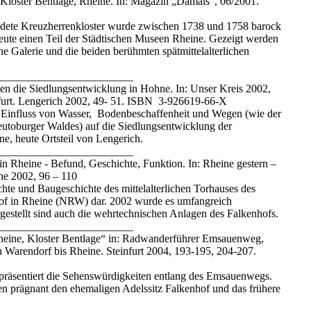
 Kloster Bentlage, Rheine. In: Magazin „Damals“, 06/2001.
dete Kreuzherrenkloster wurde zwischen 1738 und 1758 barock
heute einen Teil der Städtischen Museen Rheine. Gezeigt werden
he Galerie und die beiden berühmten spätmittelalterlichen
________________________
en die Siedlungsentwicklung in Hohne. In: Unser Kreis 2002,
nfurt. Lengerich 2002, 49- 51. ISBN 3-926619-66-X
n Einfluss von Wasser, Bodenbeschaffenheit und Wegen (wie der
eutoburger Waldes) auf die Siedlungsentwicklung der
e, heute Ortsteil von Lengerich.
________________________
n Rheine - Befund, Geschichte, Funktion. In: Rheine gestern –
ne 2002, 96 – 110
chte und Baugeschichte des mittelalterlichen Torhauses des
hof in Rheine (NRW) dar. 2002 wurde es umfangreich
rgestellt sind auch die wehrtechnischen Anlagen des Falkenhofs.
________________________
heine, Kloster Bentlage“ in: Radwanderführer Emsauenweg,
n Warendorf bis Rheine. Steinfurt 2004, 193-195, 204-207.
 präsentiert die Sehenswürdigkeiten entlang des Emsauenwegs.
en prägnant den ehemaligen Adelssitz Falkenhof und das frühere
.