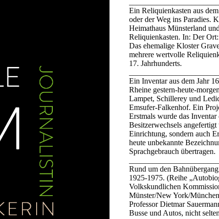
_______________________
Ein Reliquienkasten aus dem
oder der Weg ins Paradies. 
Heimathaus Münsterland und
Reliquienkasten. In: Der Ort
Das ehemalige Kloster Graven
mehrere wertvolle Reliquienkä
17. Jahrhunderts.
_______________________
Ein Inventar aus dem Jahr 16
Rheine gestern-heute-morgen
Lampet, Schillerey und Ledic
Emsufer-Falkenhof. Ein Proje
Erstmals wurde das Inventar 
Besitzerwechsels angefertigt
Einrichtung, sondern auch E
heute unbekannte Bezeichnu
Sprachgebrauch übertragen.
_______________________
Rund um den Bahnübergang. 
1925-1975. (Reihe „Autobiog
Volkskundlichen Kommission 
Münster/New York/München/
Professor Dietmar Sauermann
Busse und Autos, nicht selte